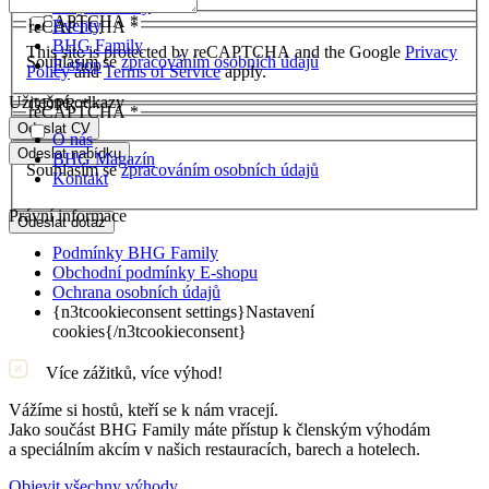
Bary & Cluby
reCAPTCHA
*
Eventy
reCAPTCHA
*
BHG Family
This site is protected by reCAPTCHA and the Google
Privacy
Souhlasím se
zpracováním osobních údajů
E-shop
Policy
and
Terms of Service
apply.
Užitečné odkazy
GDPR
*
reCAPTCHA
*
Odeslat CV
O nás
Odeslat nabídku
BHG Magazín
Souhlasím se
zpracováním osobních údajů
Kontakt
Právní informace
Odeslat dotaz
Podmínky BHG Family
Obchodní podmínky E-shopu
Ochrana osobních údajů
{n3tcookieconsent settings}Nastavení
cookies{/n3tcookieconsent}
Více zážitků, více výhod!
Vážíme si hostů, kteří se k nám vracejí.
Jako součást BHG Family máte přístup k členským výhodám
a speciálním akcím v našich restauracích, barech a hotelech.
Objevit všechny výhody