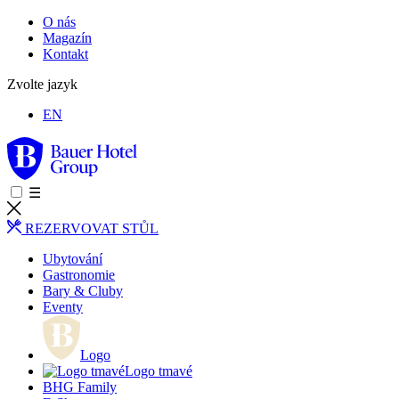
O nás
Magazín
Kontakt
Zvolte jazyk
EN
☰
REZERVOVAT STŮL
Ubytování
Gastronomie
Bary & Cluby
Eventy
Logo
Logo tmavé
BHG Family