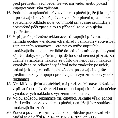
před převzetím věci věděl, že věc má vadu, anebo pokud
kupující vadu sám způsobil.
Podmínkou uplatnění práv z vadného plnění je, že ji kupující
u prodávajícího včetně práva z vadného plnění uplatnil bez
zbytečného odkladu poté, co ji mohl při včasné prohlídce a
dostatečné péči zjistit, a to i v případě, že je kupujícím
spotřebitel.
V případě oprávněné reklamace má kupující právo na
náhradu účelně vynaložených nákladů vzniklých v souvislosti
s uplatněním reklamace. Toto právo může kupující u
prodávajícího uplatnit ve lhůtě do jednoho měsíce po uplynutí
záruční doby, v opačném případě ho soud nemusí přiznat. Za
účelně vynaložené náklady se výslovně nepovažují náklady
vynaložené na odborné vyjádření nebo znalecký posudek,
pokud je kupující pořídil bez vědomí prodávajícího ještě
předtím, než byl kupující prodávajícím vyrozuměn o výsledku
reklamace.
Není-li kupujícím spotřebitel, má prodávající právo požadovat
v případě neoprávněné reklamace po kupujícím úhradu účelně
vynaložených nákladů s vyřízením reklamace.
Volbu způsobu reklamace má kupující. Jakmile však jednou
učiní volbu práva z vadného plnění, nemůže ji bez souhlasu
prodávajícího změnit.
Práva a povinnosti smluvních stran ohledně práv z vadného
plnění se dále řídí § 1914 až 1925, § 2099 až 2117