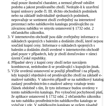
mají pouze ilustrační charakter, a nemusí přesně odrážet
podobu a jakost prodávaného zboží. Nedojde-li k uzavření
kupní smlouvy podle čl. III. těchto obchodních podmínek
nebo na základě individuálně sjednaných podmínek,
nepovažuje se sortiment zboží zveřejněný na internetové
prezentaci nebo nabídkovém katalogu prodávajícího za
závaznou nabídku ve smyslu ustanovení § 1732 odst. 2
občanského zákoníku.
V internetovém obchodě jsou dále zveřejněny informace o
nákladech spojených s balením a dodáním zboží, které nejsou
součástí kupní ceny. Informace o nákladech spojených s
balením a dodáním zboží uvedené v internetovém obchodě
platí pouze v případech, kdy je zboží doručováno v rámci
území České republiky.
Případné slevy z kupní ceny zboží nelze navzájem
kombinovat, nedohodne-li se prodávající s kupujícím jinak.
Výše uvedená ustanovení se použijí přiměřeně i na případy,
kdy kupující objednává od prodávajícího zboží na základě e-
mailové nabídky. V takovém případě se na nabídkový katalog
zaslaný prostřednictvím e-mailové adresy vztahuje tento
článek obdobně s tím, že tyto informace budou uvedeny v
tomto nabídkovém katalogu. Pro vyloučení pochybností platí,
že aplikace ustanovení § 1732 odst. 2 občanského zákoníku
na tuto nabídku prostřednictvím nabídkového katalogu se
vylučuje i zde. V nabídkovém katalogu se ovšem zásadně