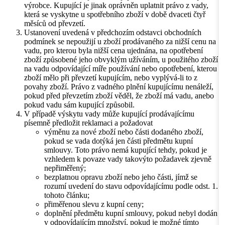
výrobce. Kupující je jinak oprávněn uplatnit právo z vady,
která se vyskytne u spotřebního zboží v době dvaceti čtyř
měsíců od převzetí.
Ustanovení uvedená v předchozím odstavci obchodních
podmínek se nepoužijí u zboží prodávaného za nižší cenu na
vadu, pro kterou byla nižší cena ujednána, na opotřebení
zboží způsobené jeho obvyklým užíváním, u použitého zboží
na vadu odpovídající míře používání nebo opotřebení, kterou
zboží mělo při převzetí kupujícím, nebo vyplývá-li to z
povahy zboží. Právo z vadného plnění kupujícímu nenáleží,
pokud před převzetím zboží věděl, že zboží má vadu, anebo
pokud vadu sám kupující způsobil.
V případě výskytu vady může kupující prodávajícímu
písemně předložit reklamaci a požadovat
výměnu za nové zboží nebo části dodaného zboží,
pokud se vada dotýká jen části předmětu kupní
smlouvy. Toto právo nemá kupující tehdy, pokud je
vzhledem k povaze vady takovýto požadavek zjevně
nepřiměřený;
bezplatnou opravu zboží nebo jeho části, jímž se
rozumí uvedení do stavu odpovídajícímu podle odst. 1.
tohoto článku;
přiměřenou slevu z kupní ceny;
doplnění předmětu kupní smlouvy, pokud nebyl dodán
v odpovídajícím množství, pokud je možné tímto