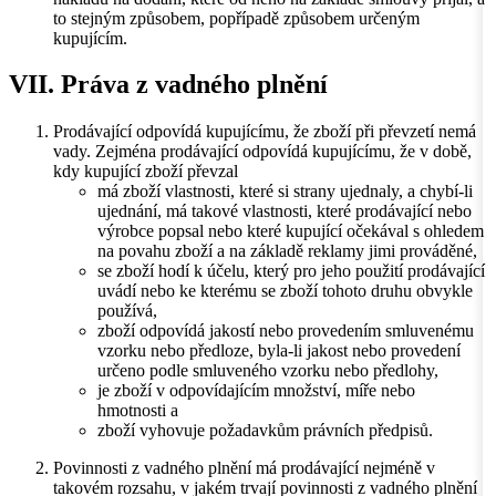
to stejným způsobem, popřípadě způsobem určeným
kupujícím.
VII. Práva z vadného plnění
Prodávající odpovídá kupujícímu, že zboží při převzetí nemá
vady. Zejména prodávající odpovídá kupujícímu, že v době,
kdy kupující zboží převzal
má zboží vlastnosti, které si strany ujednaly, a chybí-li
ujednání, má takové vlastnosti, které prodávající nebo
výrobce popsal nebo které kupující očekával s ohledem
na povahu zboží a na základě reklamy jimi prováděné,
se zboží hodí k účelu, který pro jeho použití prodávající
uvádí nebo ke kterému se zboží tohoto druhu obvykle
používá,
zboží odpovídá jakostí nebo provedením smluvenému
vzorku nebo předloze, byla-li jakost nebo provedení
určeno podle smluveného vzorku nebo předlohy,
je zboží v odpovídajícím množství, míře nebo
hmotnosti a
zboží vyhovuje požadavkům právních předpisů.
Povinnosti z vadného plnění má prodávající nejméně v
takovém rozsahu, v jakém trvají povinnosti z vadného plnění