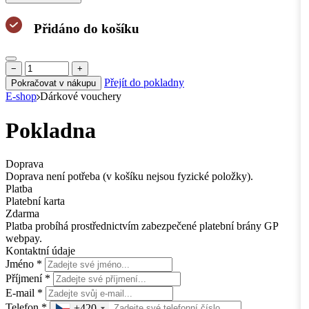
Přidáno do košíku
−
+
Přejít do pokladny
Pokračovat v nákupu
E-shop
Dárkové vouchery
Pokladna
Doprava
Doprava není potřeba (v košíku nejsou fyzické položky).
Platba
Platební karta
Zdarma
Platba probíhá prostřednictvím zabezpečené platební brány GP
webpay.
Kontaktní údaje
Jméno *
Příjmení *
E-mail *
Telefon *
+420