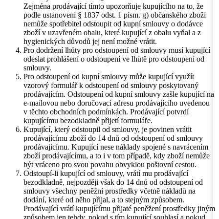
Zejména prodávající tímto upozorňuje kupujícího na to, že
podle ustanovení § 1837 odst. 1 písm. g) občanského zboží
nemůže spotřebitel odstoupit od kupní smlouvy o dodávce
zboží v uzavřeném obalu, které kupující z obalu vyňal a z
hygienických důvodů jej není možné vrátit.
Pro dodržení lhůty pro odstoupení od smlouvy musí kupující
odeslat prohlášení o odstoupení ve lhůtě pro odstoupení od
smlouvy.
Pro odstoupení od kupní smlouvy může kupující využít
vzorový formulář k odstoupení od smlouvy poskytovaný
prodávajícím. Odstoupení od kupní smlouvy zašle kupující na
e-mailovou nebo doručovací adresu prodávajícího uvedenou
v těchto obchodních podmínkách. Prodávající potvrdí
kupujícímu bezodkladně přijetí formuláře.
Kupující, který odstoupil od smlouvy, je povinen vrátit
prodávajícímu zboží do 14 dnů od odstoupení od smlouvy
prodávajícímu. Kupující nese náklady spojené s navrácením
zboží prodávajícímu, a to i v tom případě, kdy zboží nemůže
být vráceno pro svou povahu obvyklou poštovní cestou.
Odstoupí-li kupující od smlouvy, vrátí mu prodávající
bezodkladně, nejpozději však do 14 dnů od odstoupení od
smlouvy všechny peněžní prostředky včetně nákladů na
dodání, které od něho přijal, a to stejným způsobem.
Prodávající vrátí kupujícímu přijaté peněžení prostředky jiným
způsobem jen tehdy, pokud s tím kupující souhlasí a pokud