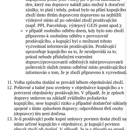
den, který mu dopravce nabídl jako možný k doručení
zásilky, to platí i tehdy, pokud bylo na přání kupujícího
zboží tímto třetím dopravcem dopraveno na nejbližší
výdejové místo až po odeslání zboží prodávajícím
(např. PPL Parcelshop, výdejový GEIS point apod.);
v případě osobního odběru dnem, kdy bylo toto zboží
připraveno k osobnímu odběru v provozovně
prodávajícího, a kupující byl o možnosti tohoto
vyzvednutí informován prodávajícím. Prodávající
upozorňuje kupujícího na to, že neodpovídá za to,
pokud nebude příslušnými externími
dopravci/provozovateli odběrných míst/provozovateli
poštovních služeb (mimo odběrné místo prodávajícího)
informován o tom, že je zboží připraveno k vyzvednutí.
Volba způsobu dodání se provádí během objednávání zboží.
Poštovné a balné jsou uvedeny v objednávce kupujícího a v
potvrzení objednávky prodávajícím. V případě, že je způsob
dopravy smluven na základě zvláštního požadavku
kupujícího, nese kupující riziko a případné dodatečné náklady
spojené s tímto způsobem dopravy; odpovědnost třetí osoby
(dopravce) tím není dotčena.
Je-li prodávající podle kupní smlouvy povinen dodat zboží na
místo určené kupujícím v objednávce, je kupující povinen
převzít zboží při dodání. V případě, že je z důvodů na straně