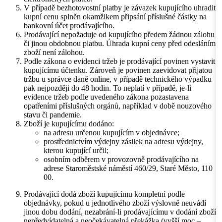
V případě bezhotovostní platby je závazek kupujícího uhradit
kupní cenu splněn okamžikem připsání příslušné částky na
bankovní účet prodávajícího.
Prodávající nepožaduje od kupujícího předem žádnou zálohu
či jinou obdobnou platbu. Úhrada kupní ceny před odesláním
zboží není zálohou.
Podle zákona o evidenci tržeb je prodávající povinen vystavit
kupujícímu účtenku. Zároveň je povinen zaevidovat přijatou
tržbu u správce daně online, v případě technického výpadku
pak nejpozději do 48 hodin. To neplatí v případě, je-li
evidence tržeb podle uvedeného zákona pozastavena
opatřeními příslušných orgánů, například v době nouzového
stavu či pandemie.
Zboží je kupujícímu dodáno:
na adresu určenou kupujícím v objednávce;
prostřednictvím výdejny zásilek na adresu výdejny,
kterou kupující určil;
osobním odběrem v provozovně prodávajícího na
adrese Staroměstské náměstí 460/29, Staré Město, 110
00.
Prodávající dodá zboží kupujícímu kompletní podle
objednávky, pokud u jednotlivého zboží výslovně neuvádí
jinou dobu dodání, nezabrání-li prodávajícímu v dodání zboží
nepředvídatelná a neočekávatelná překážka (vyšší moc –