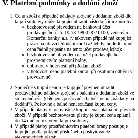
V. Platební podmínky a dodání zboží
Cenu zboží a případné náklady spojené s dodáním zboží dle
kupní smlouvy může kupující uhradit následujícími způsoby:
bezhotovostně převodem na bankovní účet
prodávajícího č. ú. 19-5819800287/ 0100, vedený u
Komerční banky, a.s. (v takovém případě má kupující
právo na převzetí/dodání zboží až tehdy, bude-li kupní
cena řádně připsána na tento účet prodávajícího);
bezhotovostně převodem na účet prodávajícího
prostřednictvím platební brány;
dobírkou v hotovosti při předání zboží;
v hotovosti nebo platební kartou při osobním odběru v
provozovně;
Společně s kupní cenou je kupující povinen uhradit
prodávajícímu náklady spojené s balením a dodáním zboží ve
smluvené výši (dále jen „poštovné a balné“ nebo „náklady na
dodání“). Poštovné a balné není součástí kupní ceny.
V případě platby v hotovosti je kupní cena splatná při převzetí
zboží. V případě bezhotovostní platby je kupní cena splatná
do 14 dnů od uzavření kupní smlouvy.
V případě platby prostřednictvím platební brány postupuje
kupující podle pokynů příslušného poskytovatele
elektronických plateb.