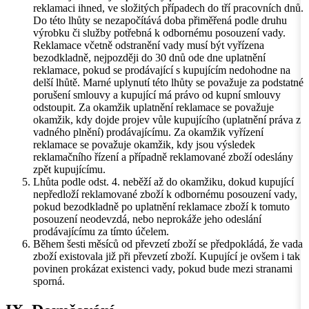
reklamaci ihned, ve složitých případech do tří pracovních dnů.
Do této lhůty se nezapočítává doba přiměřená podle druhu
výrobku či služby potřebná k odbornému posouzení vady.
Reklamace včetně odstranění vady musí být vyřízena
bezodkladně, nejpozději do 30 dnů ode dne uplatnění
reklamace, pokud se prodávající s kupujícím nedohodne na
delší lhůtě. Marné uplynutí této lhůty se považuje za podstatné
porušení smlouvy a kupující má právo od kupní smlouvy
odstoupit. Za okamžik uplatnění reklamace se považuje
okamžik, kdy dojde projev vůle kupujícího (uplatnění práva z
vadného plnění) prodávajícímu. Za okamžik vyřízení
reklamace se považuje okamžik, kdy jsou výsledek
reklamačního řízení a případně reklamované zboží odeslány
zpět kupujícímu.
Lhůta podle odst. 4. neběží až do okamžiku, dokud kupující
nepředloží reklamované zboží k odbornému posouzení vady,
pokud bezodkladně po uplatnění reklamace zboží k tomuto
posouzení neodevzdá, nebo neprokáže jeho odeslání
prodávajícímu za tímto účelem.
Během šesti měsíců od převzetí zboží se předpokládá, že vada
zboží existovala již při převzetí zboží. Kupující je ovšem i tak
povinen prokázat existenci vady, pokud bude mezi stranami
sporná.