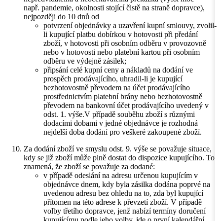
např. pandemie, okolnosti stojící čistě na straně dopravce),
nejpozději do 10 dnů od
potvrzení objednávky a uzavření kupní smlouvy, zvolil-
li kupující platbu dobírkou v hotovosti při předání
zboží, v hotovosti při osobním odběru v provozovně
nebo v hotovosti nebo platební kartou při osobním
odběru ve výdejně zásilek;
připsání celé kupní ceny a nákladů na dodání ve
prospěch prodávajícího, uhradil-li je kupující
bezhotovostně převodem na účet prodávajícího
prostřednictvím platební brány nebo bezhotovostně
převodem na bankovní účet prodávajícího uvedený v
odst. 1. výše.V případě souběhu zboží s různými
dodacími dobami v jedné objednávce je rozhodná
nejdelší doba dodání pro veškeré zakoupené zboží.
Za dodání zboží ve smyslu odst. 9. výše se považuje situace,
kdy se již zboží může plně dostat do dispozice kupujícího. To
znamená, že zboží se považuje za dodané:
v případě odeslání na adresu určenou kupujícím v
objednávce dnem, kdy byla zásilka dodána poprvé na
uvedenou adresu bez ohledu na to, zda byl kupující
přítomen na této adrese k převzetí zboží. V případě
volby třetího dopravce, jenž nabízí termíny doručení
kupujícímu podle jeho volby, jde o první kalendářní