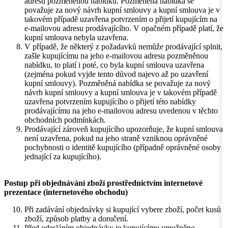
adresu pozměněnou nabídku. Pozměněná nabídka se
považuje za nový návrh kupní smlouvy a kupní smlouva je v
takovém případě uzavřena potvrzením o přijetí kupujícím na
e-mailovou adresu prodávajícího. V opačném případě platí, že
kupní smlouva nebyla uzavřena.
V případě, že některý z požadavků nemůže prodávající splnit,
zašle kupujícímu na jeho e-mailovou adresu pozměněnou
nabídku, to platí i poté, co byla kupní smlouva uzavřena
(zejména pokud vyjde tento důvod najevo až po uzavření
kupní smlouvy). Pozměněná nabídka se považuje za nový
návrh kupní smlouvy a kupní smlouva je v takovém případě
uzavřena potvrzením kupujícího o přijetí této nabídky
prodávajícímu na jeho e-mailovou adresu uvedenou v těchto
obchodních podmínkách.
Prodávající zároveň kupujícího upozorňuje, že kupní smlouva
není uzavřena, pokud na jeho straně vzniknou oprávněné
pochybnosti o identitě kupujícího (případně oprávněné osoby
jednající za kupujícího).
Postup při objednávání zboží prostřednictvím internetové
prezentace (internetového obchodu)
Při zadávání objednávky si kupující vybere zboží, počet kusů
zboží, způsob platby a doručení.
Před odesláním objednávky je kupujícímu umožněno