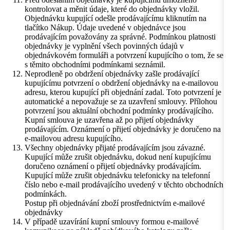
kontrolovat a měnit údaje, které do objednávky vložil.
Objednávku kupující odešle prodávajícímu kliknutím na
tlačítko Nákup. Údaje uvedené v objednávce jsou
prodávajícím považovány za správné. Podmínkou platnosti
objednávky je vyplnění všech povinných údajů v
objednávkovém formuláři a potvrzení kupujícího o tom, že se
s těmito obchodními podmínkami seznámil.
Neprodleně po obdržení objednávky zašle prodávající
kupujícímu potvrzení o obdržení objednávky na e-mailovou
adresu, kterou kupující při objednání zadal. Toto potvrzení je
automatické a nepovažuje se za uzavření smlouvy. Přílohou
potvrzení jsou aktuální obchodní podmínky prodávajícího.
Kupní smlouva je uzavřena až po přijetí objednávky
prodávajícím. Oznámení o přijetí objednávky je doručeno na
e-mailovou adresu kupujícího.
Všechny objednávky přijaté prodávajícím jsou závazné.
Kupující může zrušit objednávku, dokud není kupujícímu
doručeno oznámení o přijetí objednávky prodávajícím.
Kupující může zrušit objednávku telefonicky na telefonní
číslo nebo e-mail prodávajícího uvedený v těchto obchodních
podmínkách.
Postup při objednávání zboží prostřednictvím e-mailové
objednávky
V případě uzavírání kupní smlouvy formou e-mailové