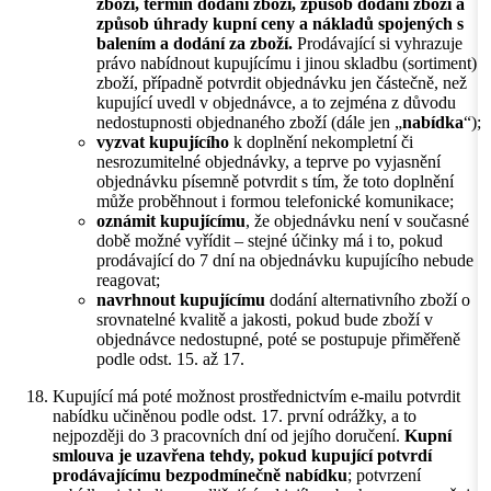
zboží, termín dodání zboží, způsob dodání zboží a
způsob úhrady kupní ceny a nákladů spojených s
balením a dodání za zboží.
Prodávající si vyhrazuje
právo nabídnout kupujícímu i jinou skladbu (sortiment)
zboží, případně potvrdit objednávku jen částečně, než
kupující uvedl v objednávce, a to zejména z důvodu
nedostupnosti objednaného zboží (dále jen „
nabídka
“);
vyzvat kupujícího
k doplnění nekompletní či
nesrozumitelné objednávky, a teprve po vyjasnění
objednávku písemně potvrdit s tím, že toto doplnění
může proběhnout i formou telefonické komunikace;
oznámit kupujícímu
, že objednávku není v současné
době možné vyřídit – stejné účinky má i to, pokud
prodávající do 7 dní na objednávku kupujícího nebude
reagovat;
navrhnout kupujícímu
dodání alternativního zboží o
srovnatelné kvalitě a jakosti, pokud bude zboží v
objednávce nedostupné, poté se postupuje přiměřeně
podle odst. 15. až 17.
Kupující má poté možnost prostřednictvím e-mailu potvrdit
nabídku učiněnou podle odst. 17. první odrážky, a to
nejpozději do 3 pracovních dní od jejího doručení.
Kupní
smlouva je uzavřena tehdy, pokud kupující potvrdí
prodávajícímu bezpodmínečně nabídku
; potvrzení