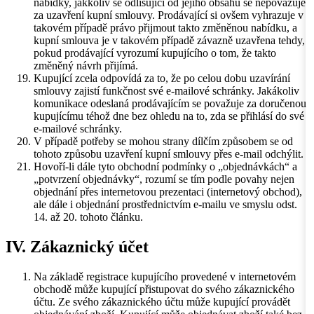
nabídky, jakkoliv se odlišující od jejího obsahu se nepovažuje
za uzavření kupní smlouvy. Prodávající si ovšem vyhrazuje v
takovém případě právo přijmout takto změněnou nabídku, a
kupní smlouva je v takovém případě závazně uzavřena tehdy,
pokud prodávající vyrozumí kupujícího o tom, že takto
změněný návrh přijímá.
Kupující zcela odpovídá za to, že po celou dobu uzavírání
smlouvy zajistí funkčnost své e-mailové schránky. Jakákoliv
komunikace odeslaná prodávajícím se považuje za doručenou
kupujícímu téhož dne bez ohledu na to, zda se přihlásí do své
e-mailové schránky.
V případě potřeby se mohou strany dílčím způsobem se od
tohoto způsobu uzavření kupní smlouvy přes e-mail odchýlit.
Hovoří-li dále tyto obchodní podmínky o „objednávkách“ a
„potvrzení objednávky“, rozumí se tím podle povahy nejen
objednání přes internetovou prezentaci (internetový obchod),
ale dále i objednání prostřednictvím e-mailu ve smyslu odst.
14. až 20. tohoto článku.
IV. Zákaznický účet
Na základě registrace kupujícího provedené v internetovém
obchodě může kupující přistupovat do svého zákaznického
účtu. Ze svého zákaznického účtu může kupující provádět