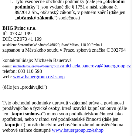
Tyto všeobecné obchodní podmínky (dále jen „
obchodní
podmínky
“) jsou vydané dle § 1751 a násl. zákona č.
89/2012 Sb., občanský zákoník, v platném znění (dále jen
„
občanský zákoník
“) společností
BHG Princ s.r.o.
IČ: 073 41 199
DIČ: CZ073 41 199
se sídlem: Staroměstské náměstí 460/29, Staré Město, 110 00 Praha 1
zapsanou u Městského soudu v Praze, spisová značka C 302794
kontaktní údaje: Michaela Bauerová
michaela.bauerova@bauergroup.cz
e-mail:
michaela.bauerova@bauergroup.cz
telefon: 603 110 598
web:
www.bauergroup.cz/eshop
(dále jen „prodávající“)
Tyto obchodní podmínky upravují vzájemná práva a povinnosti
prodávajícího a fyzické osoby, která uzavírá kupní smlouvu (dále
jen „
kupní smlouva
“) mimo svou podnikatelskou činnost jako
spotřebitel, nebo v rámci své podnikatelské činnosti (dále jen
„
kupující
“) prostřednictvím webového rozhraní umístěného na
webové stránce dostupné
www.bauergroup.cz/eshop