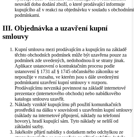
neuvádí doba dodání zboží, o které prodávající informuje
kupujícího až v reakci na objednávku v souladu s obchodními
podmínkami.
III. Objednávka a uzavření kupní
smlouvy
Kupní smlouva mezi prodávajícím a kupujícím na základě
těchto obchodních podmínek může být uzavřena pouze za
podmínek zde uvedených, nedohodnou-li se strany jinak.
Aplikace ustanovení o kontraktačním procesu podle
ustanovení § 1731 až § 1745 občanského zákoníku se
nepoužije v rozsahu, ve kterém jsou s dále uvedenými
podmínkami uzavření kupní smlouvy v rozporu.
Prodávajícímu nevzniká povinnost na základě internetové
prezentace (internetového obchodu) nebo nabídkového
katalogu smlouvu uzavřít.
Náklady vzniklé kupujícímu při použití komunikačních
prostředků na dálku v souvislosti s uzavřením kupní smlouvy
(náklady na internetové připojení, náklady na telefonní
hovory), hradí kupující sám. Tyto náklady se neliší od
základní sazby.
Jakékoliv přijetí nabídky s dodatkem nebo odchylkou ze