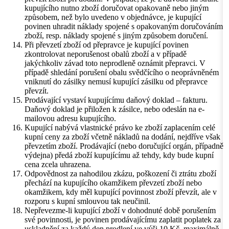
kupujícího nutno zboží doručovat opakovaně nebo jiným
způsobem, než bylo uvedeno v objednávce, je kupující
povinen uhradit náklady spojené s opakovaným doručováním
zboží, resp. náklady spojené s jiným způsobem doručení.
Při převzetí zboží od přepravce je kupující povinen
zkontrolovat neporušenost obalů zboží a v případě
jakýchkoliv závad toto neprodleně oznámit přepravci. V
případě shledání porušení obalu svědčícího o neoprávněném
vniknutí do zásilky nemusí kupující zásilku od přepravce
převzít.
Prodávající vystaví kupujícímu daňový doklad – fakturu.
Daňový doklad je přiložen k zásilce, nebo odeslán na e-
mailovou adresu kupujícího.
Kupující nabývá vlastnické právo ke zboží zaplacením celé
kupní ceny za zboží včetně nákladů na dodání, nejdříve však
převzetím zboží. Prodávající (nebo doručující orgán, případně
výdejna) předá zboží kupujícímu až tehdy, kdy bude kupní
cena zcela uhrazena.
Odpovědnost za nahodilou zkázu, poškození či ztrátu zboží
přechází na kupujícího okamžikem převzetí zboží nebo
okamžikem, kdy měl kupující povinnost zboží převzít, ale v
rozporu s kupní smlouvou tak neučinil.
Nepřevezme-li kupující zboží v dohodnuté době porušením
své povinnosti, je povinen prodávajícímu zaplatit poplatek za
uskladnění za každý den prodlení ve výši 10 Kč, maximálně