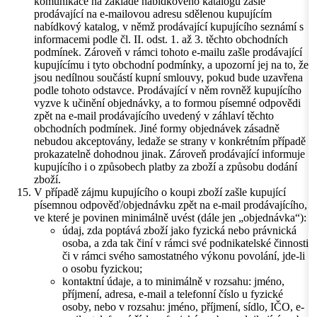
komunikace na základě nabídkového katalogu zašle
prodávající na e-mailovou adresu sdělenou kupujícím
nabídkový katalog, v němž prodávající kupujícího seznámí s
informacemi podle čl. II. odst. 1. až 3. těchto obchodních
podmínek. Zároveň v rámci tohoto e-mailu zašle prodávající
kupujícímu i tyto obchodní podmínky, a upozorní jej na to, že
jsou nedílnou součástí kupní smlouvy, pokud bude uzavřena
podle tohoto odstavce. Prodávající v něm rovněž kupujícího
vyzve k učinění objednávky, a to formou písemné odpovědi
zpět na e-mail prodávajícího uvedený v záhlaví těchto
obchodních podmínek. Jiné formy objednávek zásadně
nebudou akceptovány, ledaže se strany v konkrétním případě
prokazatelně dohodnou jinak. Zároveň prodávající informuje
kupujícího i o způsobech platby za zboží a způsobu dodání
zboží.
V případě zájmu kupujícího o koupi zboží zašle kupující
písemnou odpověď/objednávku zpět na e-mail prodávajícího,
ve které je povinen minimálně uvést (dále jen „objednávka“):
údaj, zda poptává zboží jako fyzická nebo právnická
osoba, a zda tak činí v rámci své podnikatelské činnosti
či v rámci svého samostatného výkonu povolání, jde-li
o osobu fyzickou;
kontaktní údaje, a to minimálně v rozsahu: jméno,
příjmení, adresa, e-mail a telefonní číslo u fyzické
osoby, nebo v rozsahu: jméno, příjmení, sídlo, IČO, e-