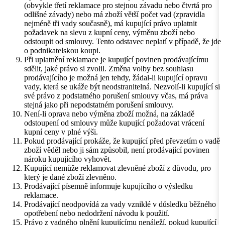
(obvykle třetí reklamace pro stejnou závadu nebo čtvrtá pro
odlišné závady) nebo má zboží větší počet vad (zpravidla
nejméně tři vady současně), má kupující právo uplatnit
požadavek na slevu z kupní ceny, výměnu zboží nebo
odstoupit od smlouvy. Tento odstavec neplatí v případě, že jde
o podnikatelskou koupi.
Při uplatnění reklamace je kupující povinen prodávajícímu
sdělit, jaké právo si zvolil. Změna volby bez souhlasu
prodávajícího je možná jen tehdy, žádal-li kupující opravu
vady, která se ukáže být neodstranitelná. Nezvolí-li kupující si
své právo z podstatného porušení smlouvy včas, má práva
stejná jako při nepodstatném porušení smlouvy.
Není-li oprava nebo výměna zboží možná, na základě
odstoupení od smlouvy může kupující požadovat vrácení
kupní ceny v plné výši.
Pokud prodávající prokáže, že kupující před převzetím o vadě
zboží věděl nebo ji sám způsobil, není prodávající povinen
nároku kupujícího vyhovět.
Kupující nemůže reklamovat zlevněné zboží z důvodu, pro
který je dané zboží zlevněno.
Prodávající písemně informuje kupujícího o výsledku
reklamace.
Prodávající neodpovídá za vady vzniklé v důsledku běžného
opotřebení nebo nedodržení návodu k použití.
Právo z vadného plnění kupujícímu nenáleží, pokud kupující