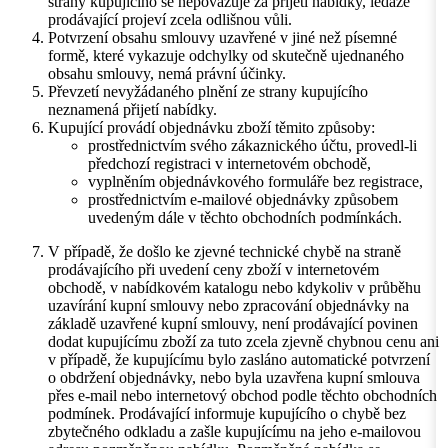
strany kupujícího se nepovažuje za přijetí nabídky, ledaže
prodávající projeví zcela odlišnou vůli.
Potvrzení obsahu smlouvy uzavřené v jiné než písemné
formě, které vykazuje odchylky od skutečně ujednaného
obsahu smlouvy, nemá právní účinky.
Převzetí nevyžádaného plnění ze strany kupujícího
neznamená přijetí nabídky.
Kupující provádí objednávku zboží těmito způsoby:
prostřednictvím svého zákaznického účtu, provedl-li
předchozí registraci v internetovém obchodě,
vyplněním objednávkového formuláře bez registrace,
prostřednictvím e-mailové objednávky způsobem
uvedeným dále v těchto obchodních podmínkách.
V případě, že došlo ke zjevné technické chybě na straně
prodávajícího při uvedení ceny zboží v internetovém
obchodě, v nabídkovém katalogu nebo kdykoliv v průběhu
uzavírání kupní smlouvy nebo zpracování objednávky na
základě uzavřené kupní smlouvy, není prodávající povinen
dodat kupujícímu zboží za tuto zcela zjevně chybnou cenu ani
v případě, že kupujícímu bylo zasláno automatické potvrzení
o obdržení objednávky, nebo byla uzavřena kupní smlouva
přes e-mail nebo internetový obchod podle těchto obchodních
podmínek. Prodávající informuje kupujícího o chybě bez
zbytečného odkladu a zašle kupujícímu na jeho e-mailovou