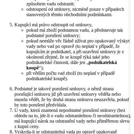
způsobem vadu odstranit;
odstoupení od smlouvy, nicméně pouze v případech
stanovených těmito obchodními podmínkami.
Kupující má právo odstoupit od smlouvy,
pokud má zboží podstatnou vadu, a představuje tak
podstatné porušení smlouvy;
pokud nemůže věc řádně užívat pro opakovaný výskyt
vady nebo vad po opravě (to neplatí v případě, že
kupujícím je podnikatel, a při uzavření smlouvy je z
okolností zřejmé, že se koupě týká také jeho
podnikatelské činnosti, dále jen „
podnikatelská
koupě
“);
při větším počtu vad zboží (to neplatí v případě
podnikatelské koupě).
Podstatné je takové porušení smlouvy, o němž strana
porušující smlouvu již při uzavření smlouvy věděla nebo
musela vědět, že by druhá strana smlouvu neuzavřela, pokud
by toto porušení předvídala.
U vady, která znamená nepodstatné porušení smlouvy (bez
ohledu na to, jde-li o vadu odstranitelnou či neodstranitelnou),
má kupující nárok na odstranění vady nebo přiměřenou slevu
z kupní ceny.
Vyskytla-li se odstranitelná vada po opravě opakovaně