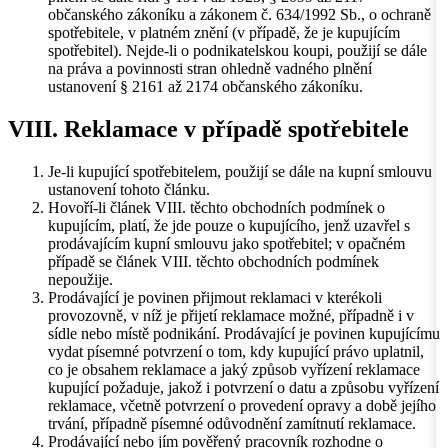
občanského zákoníku a zákonem č. 634/1992 Sb., o ochraně
spotřebitele, v platném znění (v případě, že je kupujícím
spotřebitel). Nejde-li o podnikatelskou koupi, použijí se dále
na práva a povinnosti stran ohledně vadného plnění
ustanovení § 2161 až 2174 občanského zákoníku.
VIII. Reklamace v případě spotřebitele
Je-li kupující spotřebitelem, použijí se dále na kupní smlouvu
ustanovení tohoto článku.
Hovoří-li článek VIII. těchto obchodních podmínek o
kupujícím, platí, že jde pouze o kupujícího, jenž uzavřel s
prodávajícím kupní smlouvu jako spotřebitel; v opačném
případě se článek VIII. těchto obchodních podmínek
nepoužije.
Prodávající je povinen přijmout reklamaci v kterékoli
provozovně, v níž je přijetí reklamace možné, případně i v
sídle nebo místě podnikání. Prodávající je povinen kupujícímu
vydat písemné potvrzení o tom, kdy kupující právo uplatnil,
co je obsahem reklamace a jaký způsob vyřízení reklamace
kupující požaduje, jakož i potvrzení o datu a způsobu vyřízení
reklamace, včetně potvrzení o provedení opravy a době jejího
trvání, případně písemné odůvodnění zamítnutí reklamace.
Prodávající nebo jím pověřený pracovník rozhodne o