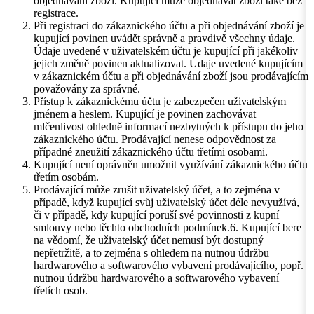
objednávání zboží. Kupující může objednávat zboží také bez
registrace.
Při registraci do zákaznického účtu a při objednávání zboží je
kupující povinen uvádět správně a pravdivě všechny údaje.
Údaje uvedené v uživatelském účtu je kupující při jakékoliv
jejich změně povinen aktualizovat. Údaje uvedené kupujícím
v zákaznickém účtu a při objednávání zboží jsou prodávajícím
považovány za správné.
Přístup k zákaznickému účtu je zabezpečen uživatelským
jménem a heslem. Kupující je povinen zachovávat
mlčenlivost ohledně informací nezbytných k přístupu do jeho
zákaznického účtu. Prodávající nenese odpovědnost za
případné zneužití zákaznického účtu třetími osobami.
Kupující není oprávněn umožnit využívání zákaznického účtu
třetím osobám.
Prodávající může zrušit uživatelský účet, a to zejména v
případě, když kupující svůj uživatelský účet déle nevyužívá,
či v případě, kdy kupující poruší své povinnosti z kupní
smlouvy nebo těchto obchodních podmínek.6. Kupující bere
na vědomí, že uživatelský účet nemusí být dostupný
nepřetržitě, a to zejména s ohledem na nutnou údržbu
hardwarového a softwarového vybavení prodávajícího, popř.
nutnou údržbu hardwarového a softwarového vybavení
třetích osob.