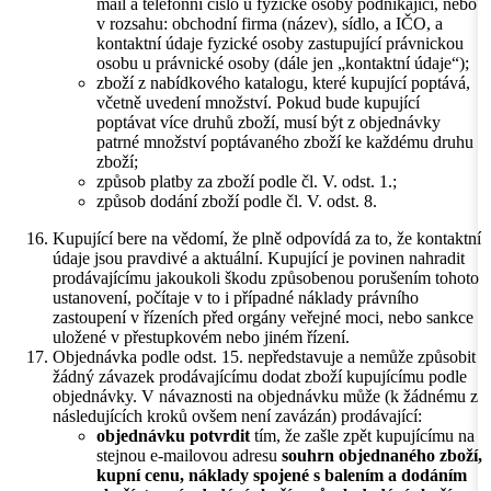
mail a telefonní číslo u fyzické osoby podnikající, nebo
v rozsahu: obchodní firma (název), sídlo, a IČO, a
kontaktní údaje fyzické osoby zastupující právnickou
osobu u právnické osoby (dále jen „kontaktní údaje“);
zboží z nabídkového katalogu, které kupující poptává,
včetně uvedení množství. Pokud bude kupující
poptávat více druhů zboží, musí být z objednávky
patrné množství poptávaného zboží ke každému druhu
zboží;
způsob platby za zboží podle čl. V. odst. 1.;
způsob dodání zboží podle čl. V. odst. 8.
Kupující bere na vědomí, že plně odpovídá za to, že kontaktní
údaje jsou pravdivé a aktuální. Kupující je povinen nahradit
prodávajícímu jakoukoli škodu způsobenou porušením tohoto
ustanovení, počítaje v to i případné náklady právního
zastoupení v řízeních před orgány veřejné moci, nebo sankce
uložené v přestupkovém nebo jiném řízení.
Objednávka podle odst. 15. nepředstavuje a nemůže způsobit
žádný závazek prodávajícímu dodat zboží kupujícímu podle
objednávky. V návaznosti na objednávku může (k žádnému z
následujících kroků ovšem není zavázán) prodávající:
objednávku potvrdit
tím, že zašle zpět kupujícímu na
stejnou e-mailovou adresu
souhrn objednaného zboží,
kupní cenu, náklady spojené s balením a dodáním