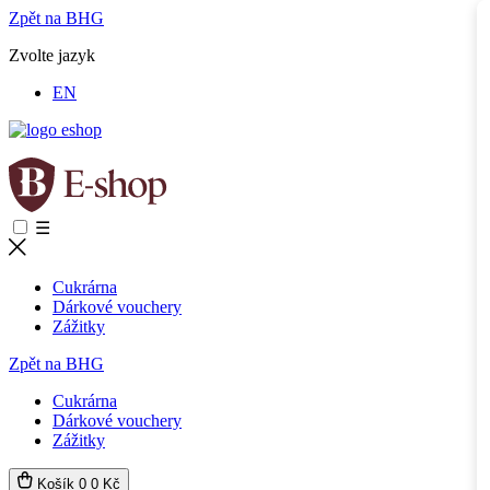
Zpět na BHG
Zvolte jazyk
EN
☰
Cukrárna
Dárkové vouchery
Zážitky
Zpět na BHG
Cukrárna
Dárkové vouchery
Zážitky
Košík
0
0 Kč