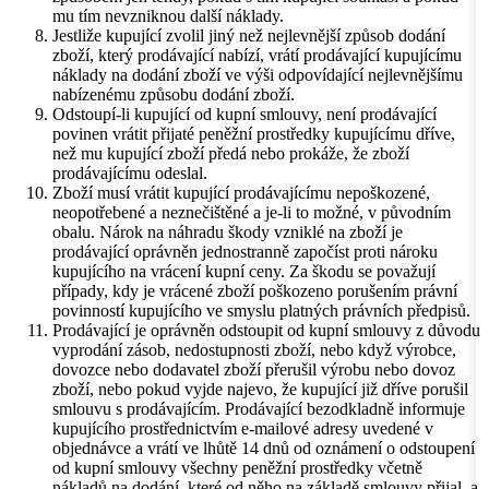
mu tím nevzniknou další náklady.
Jestliže kupující zvolil jiný než nejlevnější způsob dodání
zboží, který prodávající nabízí, vrátí prodávající kupujícímu
náklady na dodání zboží ve výši odpovídající nejlevnějšímu
nabízenému způsobu dodání zboží.
Odstoupí-li kupující od kupní smlouvy, není prodávající
povinen vrátit přijaté peněžní prostředky kupujícímu dříve,
než mu kupující zboží předá nebo prokáže, že zboží
prodávajícímu odeslal.
Zboží musí vrátit kupující prodávajícímu nepoškozené,
neopotřebené a neznečištěné a je-li to možné, v původním
obalu. Nárok na náhradu škody vzniklé na zboží je
prodávající oprávněn jednostranně započíst proti nároku
kupujícího na vrácení kupní ceny. Za škodu se považují
případy, kdy je vrácené zboží poškozeno porušením právní
povinností kupujícího ve smyslu platných právních předpisů.
Prodávající je oprávněn odstoupit od kupní smlouvy z důvodu
vyprodání zásob, nedostupnosti zboží, nebo když výrobce,
dovozce nebo dodavatel zboží přerušil výrobu nebo dovoz
zboží, nebo pokud vyjde najevo, že kupující již dříve porušil
smlouvu s prodávajícím. Prodávající bezodkladně informuje
kupujícího prostřednictvím e-mailové adresy uvedené v
objednávce a vrátí ve lhůtě 14 dnů od oznámení o odstoupení
od kupní smlouvy všechny peněžní prostředky včetně
nákladů na dodání, které od něho na základě smlouvy přijal, a