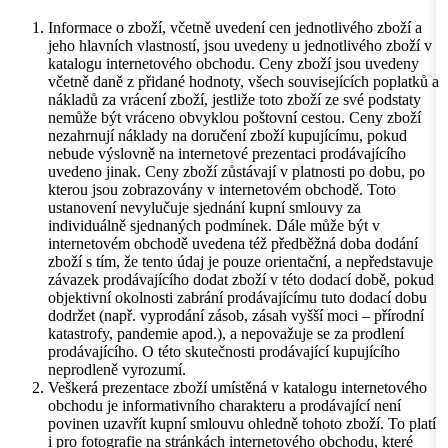
Informace o zboží, včetně uvedení cen jednotlivého zboží a
jeho hlavních vlastností, jsou uvedeny u jednotlivého zboží v
katalogu internetového obchodu. Ceny zboží jsou uvedeny
včetně daně z přidané hodnoty, všech souvisejících poplatků a
nákladů za vrácení zboží, jestliže toto zboží ze své podstaty
nemůže být vráceno obvyklou poštovní cestou. Ceny zboží
nezahrnují náklady na doručení zboží kupujícímu, pokud
nebude výslovně na internetové prezentaci prodávajícího
uvedeno jinak. Ceny zboží zůstávají v platnosti po dobu, po
kterou jsou zobrazovány v internetovém obchodě. Toto
ustanovení nevylučuje sjednání kupní smlouvy za
individuálně sjednaných podmínek. Dále může být v
internetovém obchodě uvedena též předběžná doba dodání
zboží s tím, že tento údaj je pouze orientační, a nepředstavuje
závazek prodávajícího dodat zboží v této dodací době, pokud
objektivní okolnosti zabrání prodávajícímu tuto dodací dobu
dodržet (např. vyprodání zásob, zásah vyšší moci – přírodní
katastrofy, pandemie apod.), a nepovažuje se za prodlení
prodávajícího. O této skutečnosti prodávající kupujícího
neprodleně vyrozumí.
Veškerá prezentace zboží umístěná v katalogu internetového
obchodu je informativního charakteru a prodávající není
povinen uzavřít kupní smlouvu ohledně tohoto zboží. To platí
i pro fotografie na stránkách internetového obchodu, které