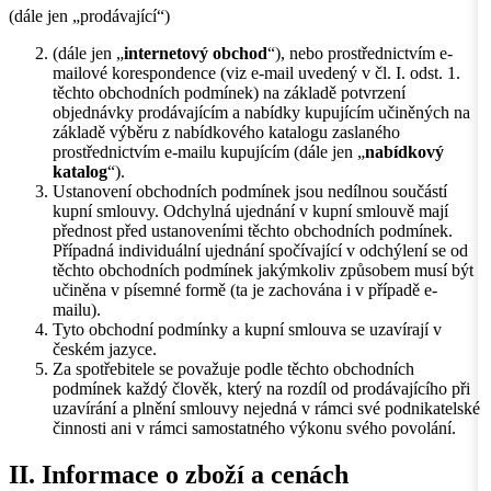
(dále jen „prodávající“)
(dále jen „
internetový obchod
“), nebo prostřednictvím e-
mailové korespondence (viz e-mail uvedený v čl. I. odst. 1.
těchto obchodních podmínek) na základě potvrzení
objednávky prodávajícím a nabídky kupujícím učiněných na
základě výběru z nabídkového katalogu zaslaného
prostřednictvím e-mailu kupujícím (dále jen „
nabídkový
katalog
“).
Ustanovení obchodních podmínek jsou nedílnou součástí
kupní smlouvy. Odchylná ujednání v kupní smlouvě mají
přednost před ustanoveními těchto obchodních podmínek.
Případná individuální ujednání spočívající v odchýlení se od
těchto obchodních podmínek jakýmkoliv způsobem musí být
učiněna v písemné formě (ta je zachována i v případě e-
mailu).
Tyto obchodní podmínky a kupní smlouva se uzavírají v
českém jazyce.
Za spotřebitele se považuje podle těchto obchodních
podmínek každý člověk, který na rozdíl od prodávajícího při
uzavírání a plnění smlouvy nejedná v rámci své podnikatelské
činnosti ani v rámci samostatného výkonu svého povolání.
II. Informace o zboží a cenách