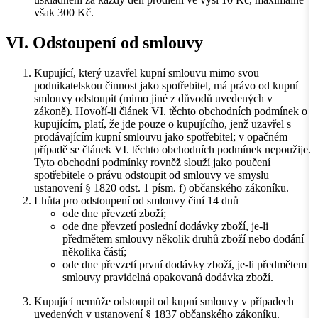
však 300 Kč.
VI. Odstoupení od smlouvy
Kupující, který uzavřel kupní smlouvu mimo svou
podnikatelskou činnost jako spotřebitel, má právo od kupní
smlouvy odstoupit (mimo jiné z důvodů uvedených v
zákoně). Hovoří-li článek VI. těchto obchodních podmínek o
kupujícím, platí, že jde pouze o kupujícího, jenž uzavřel s
prodávajícím kupní smlouvu jako spotřebitel; v opačném
případě se článek VI. těchto obchodních podmínek nepoužije.
Tyto obchodní podmínky rovněž slouží jako poučení
spotřebitele o právu odstoupit od smlouvy ve smyslu
ustanovení § 1820 odst. 1 písm. f) občanského zákoníku.
Lhůta pro odstoupení od smlouvy činí 14 dnů
ode dne převzetí zboží;
ode dne převzetí poslední dodávky zboží, je-li
předmětem smlouvy několik druhů zboží nebo dodání
několika částí;
ode dne převzetí první dodávky zboží, je-li předmětem
smlouvy pravidelná opakovaná dodávka zboží.
Kupující nemůže odstoupit od kupní smlouvy v případech
uvedených v ustanovení § 1837 občanského zákoníku.