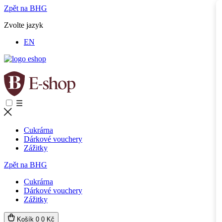
Zpět na BHG
Zvolte jazyk
EN
☰
Cukrárna
Dárkové vouchery
Zážitky
Zpět na BHG
Cukrárna
Dárkové vouchery
Zážitky
Košík
0
0 Kč