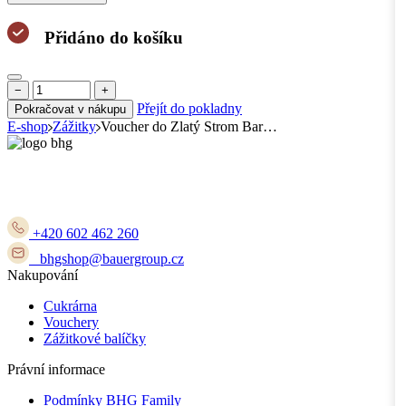
Přidáno do košíku
−
+
Přejít do pokladny
Pokračovat v nákupu
E-shop
Zážitky
Voucher do Zlatý Strom Bar…
+420 602 462 260
bhgshop@bauergroup.cz
Nakupování
Cukrárna
Vouchery
Zážitkové balíčky
Právní informace
Podmínky BHG Family