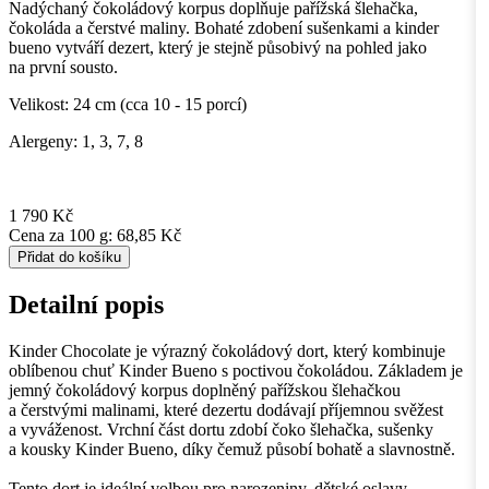
Nadýchaný čokoládový korpus doplňuje pařížská šlehačka,
čokoláda a čerstvé maliny. Bohaté zdobení sušenkami a kinder
bueno vytváří dezert, který je stejně působivý na pohled jako
na první sousto.
Velikost: 24 cm (cca 10 - 15 porcí)
Alergeny: 1, 3, 7, 8
1 790 Kč
Cena za 100 g: 68,85 Kč
Přidat do košíku
Detailní popis
Kinder Chocolate je výrazný čokoládový dort, který kombinuje
oblíbenou chuť Kinder Bueno s poctivou čokoládou. Základem je
jemný čokoládový korpus doplněný pařížskou šlehačkou
a čerstvými malinami, které dezertu dodávají příjemnou svěžest
a vyváženost. Vrchní část dortu zdobí čoko šlehačka, sušenky
a kousky Kinder Bueno, díky čemuž působí bohatě a slavnostně.
Tento dort je ideální volbou pro narozeniny, dětské oslavy