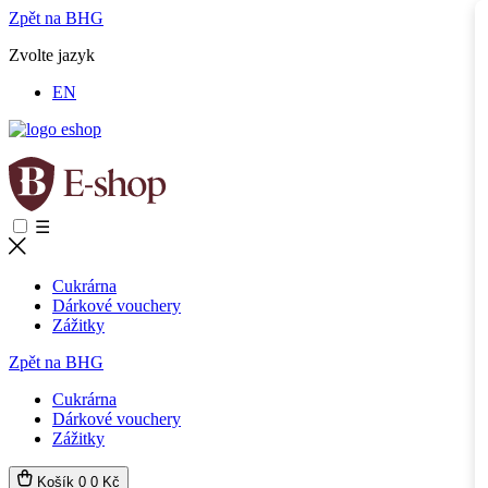
Zpět na BHG
Zvolte jazyk
EN
☰
Cukrárna
Dárkové vouchery
Zážitky
Zpět na BHG
Cukrárna
Dárkové vouchery
Zážitky
Košík
0
0 Kč